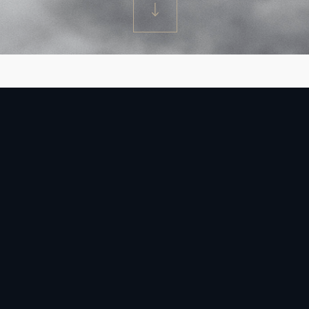
rre Gjerstad via Flickr Licence CC