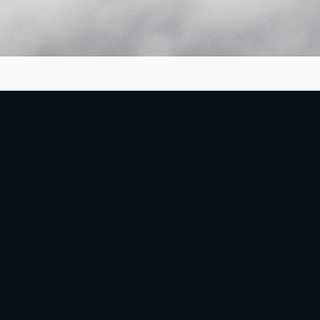
Seagull in the skies, Ky