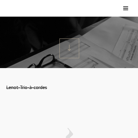
Lenot-Trio-à-cordes